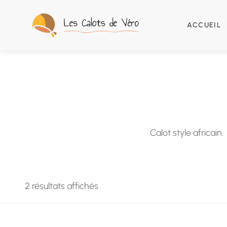
ACCUEIL
Calot style africa
2 résultats affichés