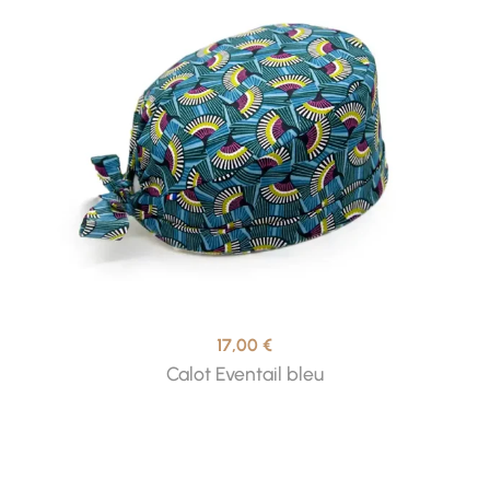
17,00
€
Calot Eventail bleu