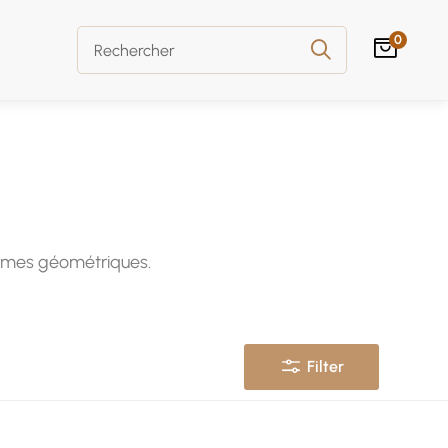
icain
0
ormes géométriques.
Filter